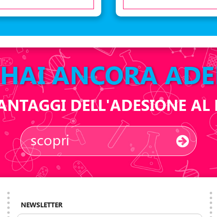
HAI ANCORA ADE
 VANTAGGI DELL'ADESIONE A
scopri
NEWSLETTER