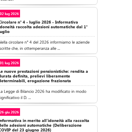
02 lug 2026
Circolare n° 4 - luglio 2026 - Informativa
idoneità raccolta adesioni automatiche dal 1°
luglio
Nella circolare n° 4 del 2026 informiamo le aziende
iscritte che, in ottemperanza alle ...
01 lug 2026
Le nuove prestazioni pensionistiche: rendita a
durata definita, prelievi liberamente
determinabili, erogazione frazionata
La Legge di Bilancio 2026 ha modificato in modo
ignificativo il D. ...
26 giu 2026
Informativa in merito all'idoneità alla raccolta
delle adesioni automatiche (Deliberazione
COVIP del 23 giugno 2026)