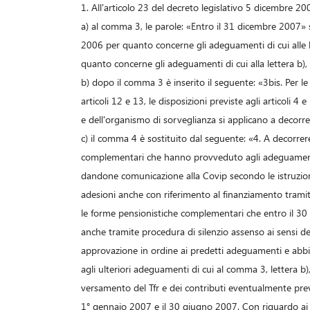
1. All'articolo 23 del decreto legislativo 5 dicembre 2
a) al comma 3, le parole: «Entro il 31 dicembre 2007» 
2006 per quanto concerne gli adeguamenti di cui alle le
quanto concerne gli adeguamenti di cui alla lettera b), 
b) dopo il comma 3 è inserito il seguente: «3bis. Per l
articoli 12 e 13, le disposizioni previste agli articoli 4
e dell'organismo di sorveglianza si applicano a decorre
c) il comma 4 è sostituito dal seguente: «4. A decorre
complementari che hanno provveduto agli adeguamenti d
dandone comunicazione alla Covip secondo le istruzion
adesioni anche con riferimento al finanziamento tramite
le forme pensionistiche complementari che entro il 30
anche tramite procedura di silenzio assenso ai sensi del
approvazione in ordine ai predetti adeguamenti e abb
agli ulteriori adeguamenti di cui al comma 3, lettera b),
versamento del Tfr e dei contributi eventualmente prev
1° gennaio 2007 e il 30 giugno 2007. Con riguardo ai lav