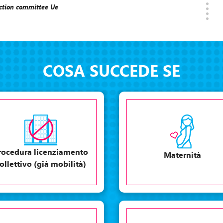
tection committee Ue
COSA SUCCEDE SE
rocedura licenziamento
Maternità
ollettivo (già mobilità)