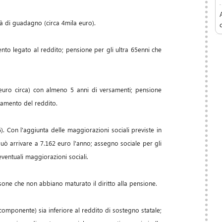
tà di guadagno (circa 4mila euro).
nto legato al reddito; pensione per gli ultra 65enni che
euro circa) con almeno 5 anni di versamenti; pensione
tamento del reddito.
. Con l'aggiunta delle maggiorazioni sociali previste in
 può arrivare a 7.162 euro l'anno; assegno sociale per gli
eventuali maggiorazioni sociali.
sone che non abbiano maturato il diritto alla pensione.
 componente) sia inferiore al reddito di sostegno statale;