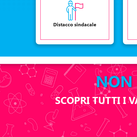
Distacco sindacale
NON 
SCOPRI TUTTI I