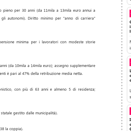
o pieno per 30 anni (da 11mila a 13mila euro annui a
r gli autonomi). Diritto minimo per "anno di carriera"
; pensione minima per i lavoratori con modeste storie
0 anni (da 10mila a 14mila euro); assegno supplementare
ti è pari al 47% della retribuzione media netta.
sionistico, con più di 63 anni e almeno 5 di residenza;
s
statale gestito dalle municipalità).
138 la coppia).