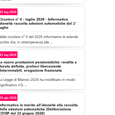
02 lug 2026
Circolare n° 4 - luglio 2026 - Informativa
idoneità raccolta adesioni automatiche dal 1°
luglio
Nella circolare n° 4 del 2026 informiamo le aziende
iscritte che, in ottemperanza alle ...
01 lug 2026
Le nuove prestazioni pensionistiche: rendita a
durata definita, prelievi liberamente
determinabili, erogazione frazionata
La Legge di Bilancio 2026 ha modificato in modo
ignificativo il D. ...
26 giu 2026
Informativa in merito all'idoneità alla raccolta
delle adesioni automatiche (Deliberazione
COVIP del 23 giugno 2026)