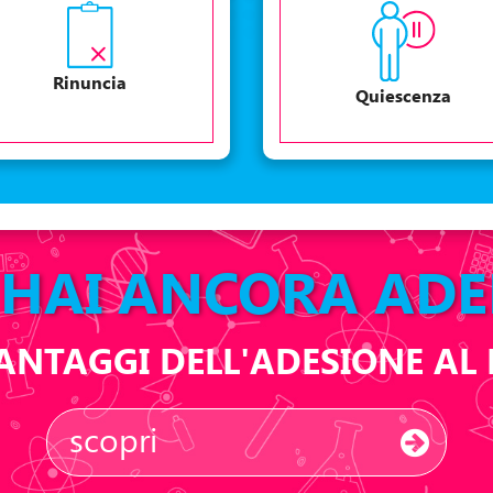
Rinuncia
Quiescenza
HAI ANCORA ADE
 VANTAGGI DELL'ADESIONE A
scopri