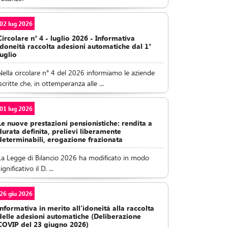
02 lug 2026
Circolare n° 4 - luglio 2026 - Informativa
idoneità raccolta adesioni automatiche dal 1°
luglio
Nella circolare n° 4 del 2026 informiamo le aziende
iscritte che, in ottemperanza alle ...
01 lug 2026
Le nuove prestazioni pensionistiche: rendita a
durata definita, prelievi liberamente
determinabili, erogazione frazionata
La Legge di Bilancio 2026 ha modificato in modo
ignificativo il D. ...
26 giu 2026
Informativa in merito all'idoneità alla raccolta
delle adesioni automatiche (Deliberazione
COVIP del 23 giugno 2026)