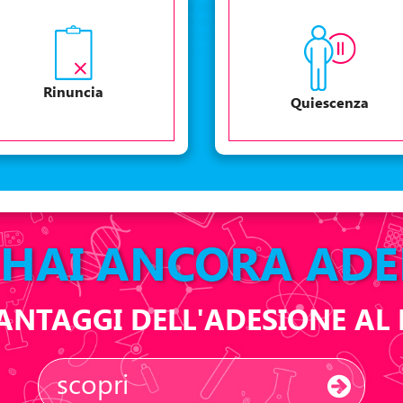
Rinuncia
Quiescenza
HAI ANCORA ADE
 VANTAGGI DELL'ADESIONE A
scopri