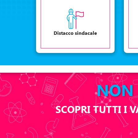
Distacco sindacale
NON 
SCOPRI TUTTI I