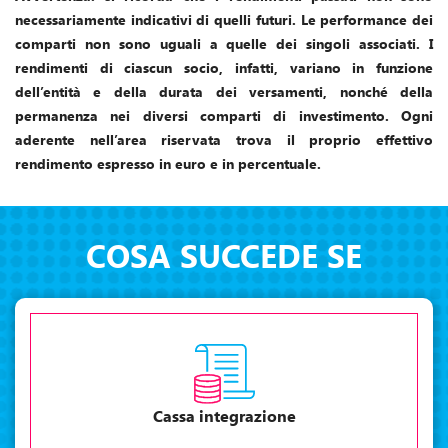
necessariamente indicativi di quelli futuri. Le performance dei
comparti non sono uguali a quelle dei singoli associati. I
rendimenti di ciascun socio, infatti, variano in funzione
dell’entità e della durata dei versamenti, nonché della
permanenza nei diversi comparti di investimento. Ogni
aderente nell’area riservata trova il proprio effettivo
rendimento espresso in euro e in percentuale.
COSA SUCCEDE SE
Cassa integrazione