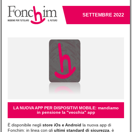
SETTEMBRE 2022
LA NUOVA APP PER DISPOSITIVI MOBILE: mandiamo
in pensione la "vecchia" app
È disponibile negli
store iOs e Android
la nuova app di
Fonchim: in linea con gli
ultimi standard di sicurezza
, è